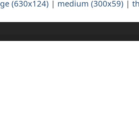
rge (630x124)
|
medium (300x59)
|
t