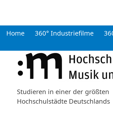
Skip
to
content
Home
360° Industriefilme
36
Studieren in einer der größten
Hochschulstädte Deutschlands