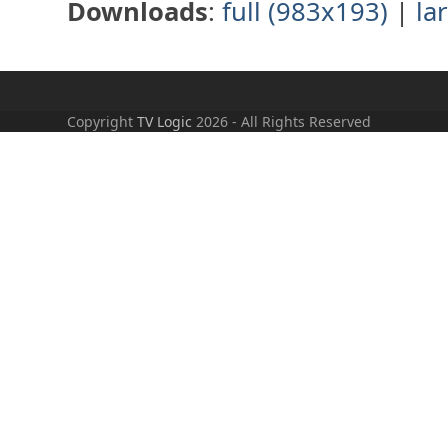
Downloads
:
full (983x193)
|
la
Copyright
TV Logic
2026 - All Rights Reserved